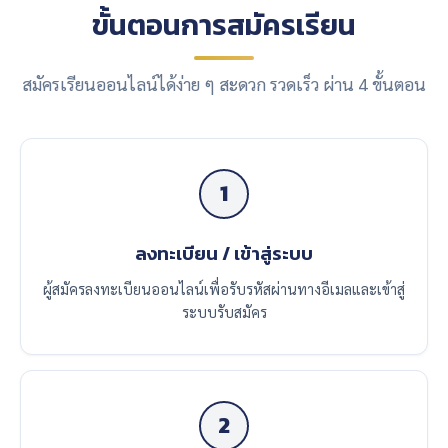
ขั้นตอนการสมัครเรียน
สมัครเรียนออนไลน์ได้ง่าย ๆ สะดวก รวดเร็ว ผ่าน 4 ขั้นตอน
1
ลงทะเบียน / เข้าสู่ระบบ
ผู้สมัครลงทะเบียนออนไลน์เพื่อรับรหัสผ่านทางอีเมลและเข้าสู่
ระบบรับสมัคร
2