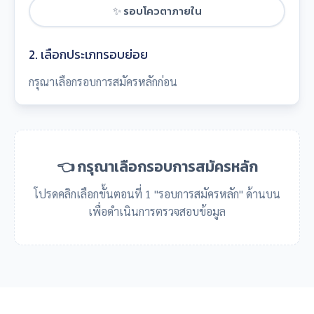
✨ รอบโควตาภายใน
2. เลือกประเภทรอบย่อย
กรุณาเลือกรอบการสมัครหลักก่อน
👈 กรุณาเลือกรอบการสมัครหลัก
โปรดคลิกเลือกขั้นตอนที่ 1 "รอบการสมัครหลัก" ด้านบน
เพื่อดำเนินการตรวจสอบข้อมูล